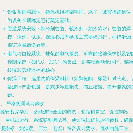
设备基础与就位
：确保机组基础牢固、水平，减震措施到位
为设备长期稳定运行奠定基础。
管道系统安装
：制冷剂管道、载冷剂（如冷冻水）管道的焊
接、清洗、试压、保温必须严格按工艺要求进行，杜绝泄漏
保证冷量输送效率。
电气与自控系统
：规范的电气接线、可靠的接地保护以及智
控制系统（如PLC、DDC）的集成，是实现自动化运行、精
控温和远程监控的核心。
保温工程
：选用优质保温材料（如聚氨酯、橡塑）对管道、
备进行严密包裹，是减少冷量损失、防止结露、提升能效的
键。
、 严格的调试与验收
系统安装完毕后，必须进行全面的调试，包括抽真空、充注制冷
剂、单机试运行、系统联动调试等。通过调试优化运行参数，确
各项指标（如温度、压力、电流）符合设计要求。最终由施工方