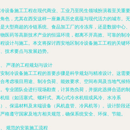
制冷设备施工工程在现代商业、工业乃至民生领域扮演着至关重
的角色，尤其在西安这样一座兼具历史底蕴与现代活力的城市。
论是大型商超的冷链系统、食品加工厂的冷冻库，还是数据中心
生物医药等高新技术产业的恒温环境，都离不开高效、可靠的制
工程设计与施工。本文将探讨西安地区制冷设备施工工程的关键
节、技术要点与发展趋势。
一、 严谨的工程规划与设计
西安制冷设备施工工程的首要步骤是科学规划与精准设计。这需
综合考虑项目用途、制冷负荷、能效要求、空间布局及当地气候
点。专业团队会进行现场勘查，计算热负荷，并据此选择合适的
冷机组（如活塞式、螺杆式、离心式冷水机组或风冷、水冷系
统）、保温材料及末端设备（风机盘管、冷风机等）。设计阶段
需严格遵守国家及地方相关规范，确保系统安全、环保、节能。
、 规范的安装施工流程