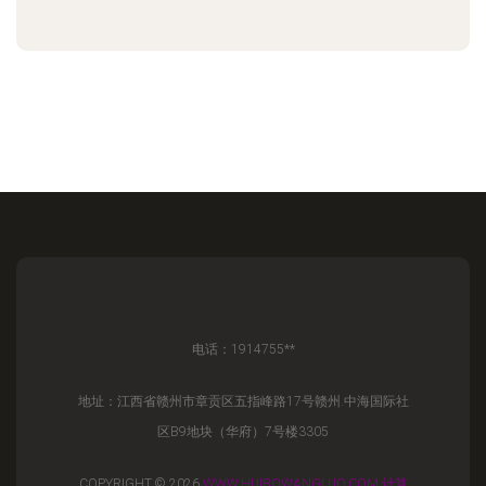
电话：1914755**
地址：江西省赣州市章贡区五指峰路17号赣州.中海国际社
区B9地块（华府）7号楼3305
COPYRIGHT © 2026
WWW.HUIBOWANGLUO.COM
计算