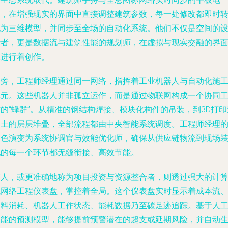
脑，在增强现实的界面中直接调整建筑参数，每一处修改都即时
化为三维模型，并同步至全场的自动化系统。他们不仅是空间的
计者，更是数据流与建筑性能的规划师，在虚拟与现实交融的界
上进行着创作。
一旁，工程师经理通过同一网络，指挥着工业机器人与自动化施
单元。这些机器人并非孤立运作，而是通过物联网构成一个协同
的“蜂群”。从精准的钢结构焊接、模块化构件的吊装，到3D打印
凝土的层层堆叠，全部流程都由中央智能系统调度。工程师经理
角色演变为系统协调官与效能优化师，确保从供应链物流到现场
配的每一个环节都无缝衔接、高效节能。
商人，或更准确地称为项目投资与资源整合者，则透过强大的计
机网络工程仪表盘，掌控着全局。这个仪表盘实时显示着成本流
物料消耗、机器人工作状态、能耗数据乃至碳足迹追踪。基于人
智能的预测模型，能够提前预警潜在的超支或延期风险，并自动