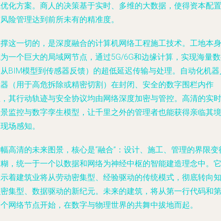
成优化方案。商人的决策基于实时、多维的大数据，使得资本配
与风险管理达到前所未有的精准度。
支撑这一切的，是深度融合的计算机网络工程施工技术。工地本
为一个巨大的局域网节点，通过5G/6G和边缘计算，实现海量
（从BIM模型到传感器反馈）的超低延迟传输与处理。自动化机器
武器（用于高危拆除或精密切割）在封闭、安全的数字围栏内作
业，其行动轨迹与安全协议均由网络深度加密与管控。高清的实
全景监控与数字孪生模型，让千里之外的管理者也能获得亲临其
的现场感知。
这幅高清的未来图景，核心是“融合”：设计、施工、管理的界限变
模糊，统一于一个以数据和网络为神经中枢的智能建造理念中。
预示着建筑业将从劳动密集型、经验驱动的传统模式，彻底转向
识密集型、数据驱动的新纪元。未来的建筑，将从第一行代码和
一个网络节点开始，在数字与物理世界的共舞中拔地而起。